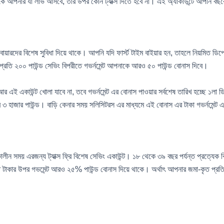
ে আপনার যা লাভ আসবে, তার উপর কোন ট্যাক্স দিতে হবে না। এই অ্যাকাউন্টে আপনি বছর
টাইম বায়ারদের বিশেষ সুবিধা দিয়ে থাকে। আপনি যদি ফার্স্ট টাইম বাইয়ার হন, তাহলে নিয়মি
রতি ২০০ পাউন্ড সেভিং বিপরীতে গভর্নমেন্ট আপনাকে আরও ৫০ পাউন্ড বোনাস দিবে।
ই একাউন্ট খোলা যাবে না, তবে গভর্নমেন্ট এর বোনাস পাওয়ার সর্বশেষ তারিখ হচ্ছে ১লা ডিস
য়া যাবে ৩ হাজার পাউন্ড। বাড়ি কেনার সময় সলিসিটরস এর মাধ্যমে এই বোনাস এর টাকা গভর্নমে
লীন সময় এরজন্য ট্যাক্স ফ্রি বিশেষ সেভিং একাউন্ট। ১৮ থেকে ৩৯ বছর পর্যন্ত প্রত্যেক 
াকার উপর গভমেন্ট আরও ২৫% পাউন্ড বোনাস দিয়ে থাকে। অর্থাৎ আপনার জমা-কৃত প্রতি ২