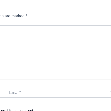
lds are marked
*
Email*
We
e next time I comment.