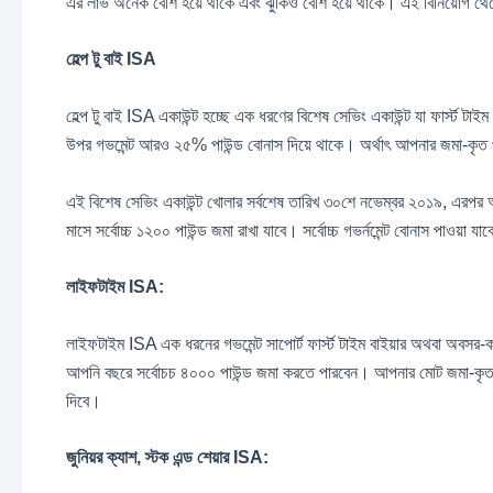
এর লাভ অনেক বেশি হয়ে থাকে এবং ঝুঁকিও বেশি হয়ে থাকে। এই বিনিয়োগ থেক
হেল্প টু বাই ISA
হেল্প টু বাই ISA একাউন্ট হচ্ছে এক ধরণের বিশেষ সেভিং একাউন্ট যা ফার্স্ট 
উপর গভমেন্ট আরও ২৫% পাউন্ড বোনাস দিয়ে থাকে। অর্থাৎ আপনার জমা-কৃত প্
এই বিশেষ সেভিং একাউন্ট খোলার সর্বশেষ তারিখ ৩০শে নভেম্বর ২০১৯, এরপর আর এ
মাসে সর্বোচ্চ ১২০০ পাউন্ড জমা রাখা যাবে। সর্বোচ্চ গভর্নমেন্ট বোনাস পাও
লাইফটাইম ISA:
লাইফটাইম ISA এক ধরনের গভমেন্ট সাপোর্ট ফার্স্ট টাইম বাইয়ার অথবা অবসর-কা
আপনি বছরে সর্বোচচ ৪০০০ পাউন্ড জমা করতে পারবেন। আপনার মোট জমা-কৃত ট
দিবে।
জুনিয়র ক্যাশ, স্টক এন্ড শেয়ার ISA: