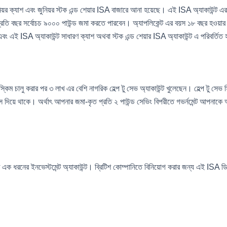
িয়র ক্যাশ এবং জুনিয়র স্টক এন্ড শেয়ার ISA বাজারে আনা হয়েছে। এই ISA অ্যাকাউন্ট এর ক
প্রতি বছর সর্বোচচ ৯০০০ পাউন্ড জমা করতে পারবেন। অ্যাপলিকেন্ট এর বয়স ১৮ বছর হওয়া
বং এই ISA অ্যাকাউন্ট সাধারণ ক্যাশ অথবা স্টক এন্ড শেয়ার ISA অ্যাকাউন্ট এ পরিবর্তিত
কিম চালু করার পর ৩ লাখ এর বেশি নাগরিক হেল্প টু সেভ অ্যাকাউন্ট খুলেছেন। হেল্প টু সেভ স
দিয়ে থাকে। অর্থাৎ আপনার জমা-কৃত প্রতি ২ পাউন্ড সেভিং বিপরীতে গভর্নমেন্ট আপনাকে আ
এক ধরনের ইনভেস্টমেন্ট অ্যাকাউন্ট। ব্রিটিশ কোম্পানিতে বিনিয়োগ করার জন্য এই ISA 