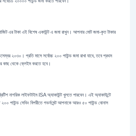
ে সর্বোচচ ২০০০০ পাউন্ড জমা করতে পারবেন।
ত ডিপোজিট এর টাকা এই বিশেষ একাউন্ট এ জমা রাখুন। আপনার মোট জমা-কৃত টাকার
েম্বর ২০৩০। প্রতি মাসে সর্বোচ্চ ২০০ পাউন্ড জমা রাখা যাবে, তবে প্রথম
ন্ট এর কাছ থেকে ক্লেইম করতে হবে।
ব্রিটিশ নাগরিক লাইফটাইম ISA অ্যাকাউন্ট খুলতে পারবেন। এই অ্যাকাউন্টে
০০ পাউন্ড সেভিং বিপরীতে গভর্নমেন্ট আপনাকে আরও ৫০ পাউন্ড বোনাস