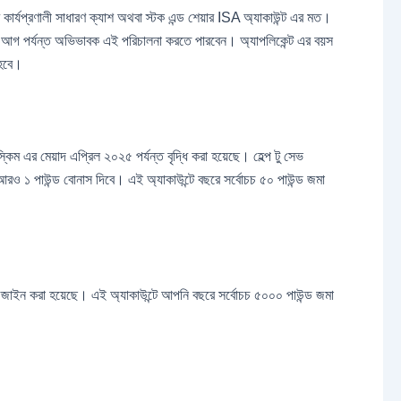
ার্যপ্রণালী সাধারণ ক্যাশ অথবা স্টক এন্ড শেয়ার ISA অ্যাকাউন্ট এর মত।
র আগ পর্যন্ত অভিভাবক এই পরিচালনা করতে পারবেন। অ্যাপলিকেন্ট এর বয়স
 হবে।
্কিম এর মেয়াদ এপ্রিল ২০২৫ পর্যন্ত বৃদ্ধি করা হয়েছে। হেল্প টু সেভ
রও ১ পাউন্ড বোনাস দিবে। এই অ্যাকাউন্টে বছরে সর্বোচচ ৫০ পাউন্ড জমা
ডিজাইন করা হয়েছে। এই অ্যাকাউন্টে আপনি বছরে সর্বোচচ ৫০০০ পাউন্ড জমা