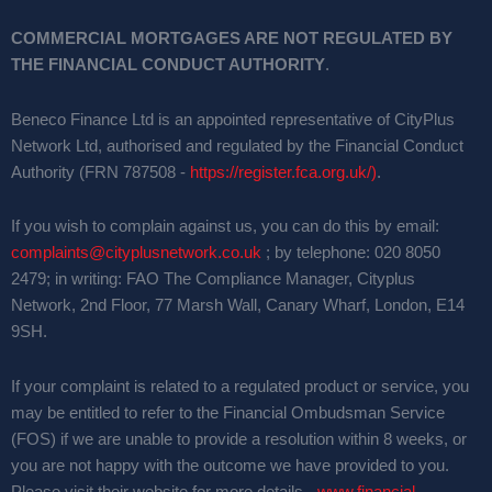
COMMERCIAL MORTGAGES ARE NOT REGULATED BY
THE FINANCIAL CONDUCT AUTHORITY
.
Beneco Finance Ltd is an appointed representative of CityPlus
Network Ltd, authorised and regulated by the Financial Conduct
Authority (FRN 787508 -
https://register.fca.org.uk/)
.
If you wish to complain against us, you can do this by email:
complaints@cityplusnetwork.co.uk
; by telephone: 020 8050
2479; in writing: FAO The Compliance Manager, Cityplus
Network, 2nd Floor, 77 Marsh Wall, Canary Wharf, London, E14
9SH.
If your complaint is related to a regulated product or service, you
may be entitled to refer to the Financial Ombudsman Service
(FOS) if we are unable to provide a resolution within 8 weeks, or
you are not happy with the outcome we have provided to you.
Please visit their website for more details -
www.financial-