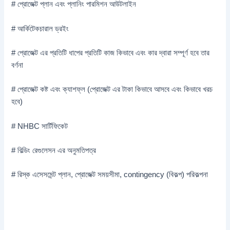
# প্রোজেক্ট প্লান এবং প্লানিং পারমিশন আউটলাইন
# আর্কিটেকচারাল ড্রইং
# প্রোজেক্ট এর প্রতিটি ধাপের প্রতিটি কাজ কিভাবে এবং কার দ্বারা সম্পূর্ণ হবে তার
বর্ণনা
# প্রোজেক্ট কষ্ট এবং ক্যাশফ্ল (প্রোজেক্ট এর টাকা কিভাবে আসবে এবং কিভাবে খরচ
হবে)
# NHBC সার্টিফিকেট
# বিল্ডিং রেগুলেসন এর অনুমতিপত্র
# রিস্ক এসেসমেন্ট প্লান, প্রোজেক্ট সময়সীমা, contingency (বিকল্প) পরিকল্পনা